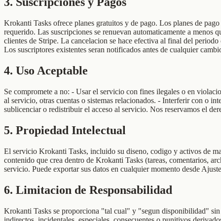
3
.
Suscripciones y Pagos
Krokanti Tasks ofrece planes gratuitos y de pago. Los planes de pago
requerido. Las suscripciones se renuevan automaticamente a menos que 
clientes de Stripe. La cancelacion se hace efectiva al final del perio
Los suscriptores existentes seran notificados antes de cualquier cambi
4
.
Uso Aceptable
Se compromete a no: - Usar el servicio con fines ilegales o en violacio
al servicio, otras cuentas o sistemas relacionados. - Interferir con o i
sublicenciar o redistribuir el acceso al servicio. Nos reservamos el de
5
.
Propiedad Intelectual
El servicio Krokanti Tasks, incluido su diseno, codigo y activos de m
contenido que crea dentro de Krokanti Tasks (tareas, comentarios, archi
servicio. Puede exportar sus datos en cualquier momento desde Ajust
6
.
Limitacion de Responsabilidad
Krokanti Tasks se proporciona "tal cual" y "segun disponibilidad" si
indirectos, incidentales, especiales, consecuentes o punitivos derivad