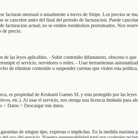
 se facturan mensual o anualmente a traves de Stripe. Los precios se m
se cancelen antes del final del periodo de facturacion. Puede cancelar
do de facturacion actual; no se emiten reembolsos prorrateados. Nos rese
o de precio.
n de las leyes aplicables. - Subir contenido difamatorio, obsceno o que 
nterrumpir el servicio, servidores o redes. - Usar herramientas automatiza
recho de eliminar contenido o suspender cuentas que violen esta politica.
arca, es propiedad de Krokanti Games SL y esta protegido por las leyes 
vos, etc.). Al usar el servicio, nos otorga una licencia limitada para a
es > Datos > Descargar mis datos.
n garantias de ningun tipo, expresas o implicitas. En la medida maxima 
os del uso del servicio. Nuestra responsabilidad total por cualquier re