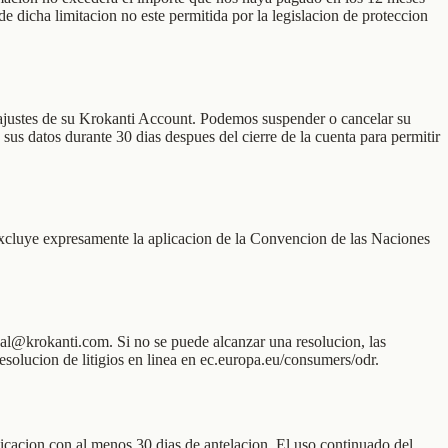
e dicha limitacion no este permitida por la legislacion de proteccion
ajustes de su Krokanti Account. Podemos suspender o cancelar su
sus datos durante 30 dias despues del cierre de la cuenta para permitir
e excluye expresamente la aplicacion de la Convencion de las Naciones
al@krokanti.com. Si no se puede alcanzar una resolucion, las
solucion de litigios en linea en ec.europa.eu/consumers/odr.
licacion con al menos 30 dias de antelacion. El uso continuado del