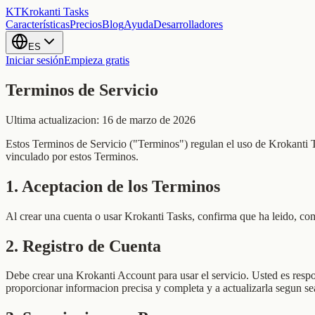
KT
Krokanti Tasks
Características
Precios
Blog
Ayuda
Desarrolladores
ES
Iniciar sesión
Empieza gratis
Terminos de Servicio
Ultima actualizacion: 16 de marzo de 2026
Estos Terminos de Servicio ("Terminos") regulan el uso de Krokanti T
vinculado por estos Terminos.
1
.
Aceptacion de los Terminos
Al crear una cuenta o usar Krokanti Tasks, confirma que ha leido, co
2
.
Registro de Cuenta
Debe crear una Krokanti Account para usar el servicio. Usted es resp
proporcionar informacion precisa y completa y a actualizarla segun s