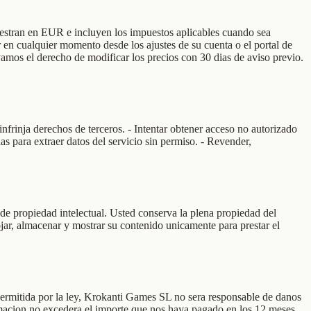
uestran en EUR e incluyen los impuestos aplicables cuando sea
 en cualquier momento desde los ajustes de su cuenta o el portal de
rvamos el derecho de modificar los precios con 30 dias de aviso previo.
infrinja derechos de terceros. - Intentar obtener acceso no autorizado
das para extraer datos del servicio sin permiso. - Revender,
de propiedad intelectual. Usted conserva la plena propiedad del
lojar, almacenar y mostrar su contenido unicamente para prestar el
permitida por la ley, Krokanti Games SL no sera responsable de danos
clamacion no excedera el importe que nos haya pagado en los 12 meses