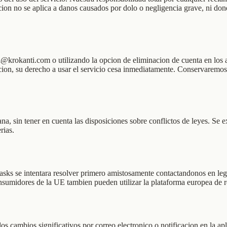
ion no se aplica a danos causados por dolo o negligencia grave, ni dond
@krokanti.com o utilizando la opcion de eliminacion de cuenta en los 
acion, su derecho a usar el servicio cesa inmediatamente. Conservaremos 
ana, sin tener en cuenta las disposiciones sobre conflictos de leyes. S
rias.
asks se intentara resolver primero amistosamente contactandonos en leg
sumidores de la UE tambien pueden utilizar la plataforma europea de re
s cambios significativos por correo electronico o notificacion en la ap