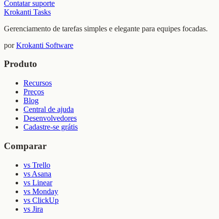
Contatar suporte
Krokanti Tasks
Gerenciamento de tarefas simples e elegante para equipes focadas.
por
Krokanti Software
Produto
Recursos
Preços
Blog
Central de ajuda
Desenvolvedores
Cadastre-se grátis
Comparar
vs Trello
vs Asana
vs Linear
vs Monday
vs ClickUp
vs Jira