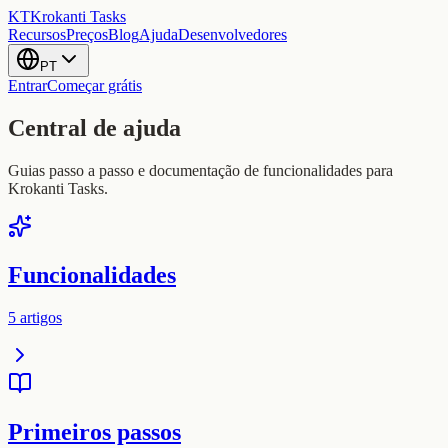
KT
Krokanti Tasks
Recursos
Preços
Blog
Ajuda
Desenvolvedores
PT
Entrar
Começar grátis
Central de ajuda
Guias passo a passo e documentação de funcionalidades para
Krokanti Tasks.
Funcionalidades
5
artigos
Primeiros passos