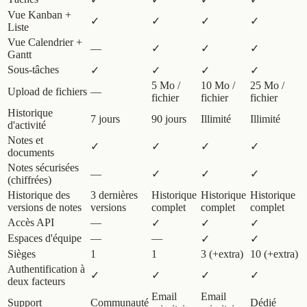
Vue Kanban +
✓
✓
✓
✓
Liste
Vue Calendrier +
—
✓
✓
✓
Gantt
Sous-tâches
✓
✓
✓
✓
5 Mo /
10 Mo /
25 Mo /
Upload de fichiers
—
fichier
fichier
fichier
Historique
7 jours
90 jours
Illimité
Illimité
d'activité
Notes et
✓
✓
✓
✓
documents
Notes sécurisées
—
✓
✓
✓
(chiffrées)
Historique des
3 dernières
Historique
Historique
Historique
versions de notes
versions
complet
complet
complet
Accès API
—
✓
✓
✓
Espaces d'équipe
—
—
✓
✓
Sièges
1
1
3 (+extra)
10 (+extra)
Authentification à
✓
✓
✓
✓
deux facteurs
Email
Email
Support
Communauté
Dédié