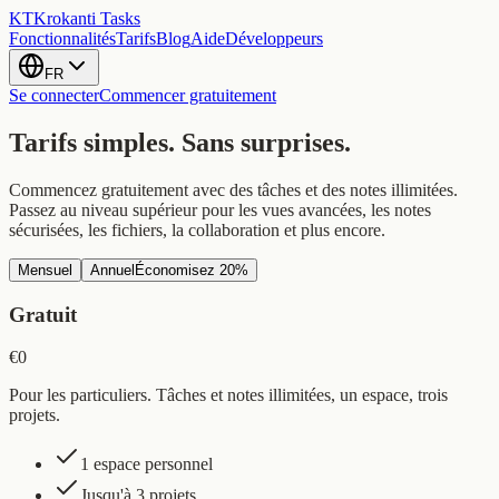
KT
Krokanti Tasks
Fonctionnalités
Tarifs
Blog
Aide
Développeurs
FR
Se connecter
Commencer gratuitement
Tarifs simples.
Sans surprises.
Commencez gratuitement avec des tâches et des notes illimitées.
Passez au niveau supérieur pour les vues avancées, les notes
sécurisées, les fichiers, la collaboration et plus encore.
Mensuel
Annuel
Économisez 20%
Gratuit
€0
Pour les particuliers. Tâches et notes illimitées, un espace, trois
projets.
1 espace personnel
Jusqu'à 3 projets